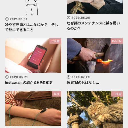
2020.05.28
2021.02.07
なぜ顔のメンテナンスに鍼を用い
冷やす理由とは…なにか？ そし
るのか？
て他にできること
ご挨拶
IASTM
2020.05.21
2020.07.20
Instagramの紹介＆HP名変更
IASTMのおはなし…
鍼灸
ご挨拶