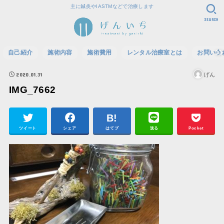
主に鍼灸やIASTMなどで治療します
SEARCH
自己紹介
施術内容
施術費用
レンタル治療室とは
お問い合
2020.01.31
げん
IMG_7662
ツイート
シェア
はてブ
送る
Pocket