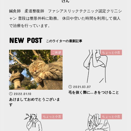
げん
鍼灸師 柔道整復師 ファシアスリックテクニック認定クリ二シ
ャン 普段は整形外科に勤務。 休日や空いた時間を利用して個人
で治療を行っています。
NEW POST
ご挨拶
ちょっと小言
2021.03.07
毛を抜く際に…きをつけること
2022.01.10
あけましておめでとうございま
す
ちょっと小言
ちょっと小言