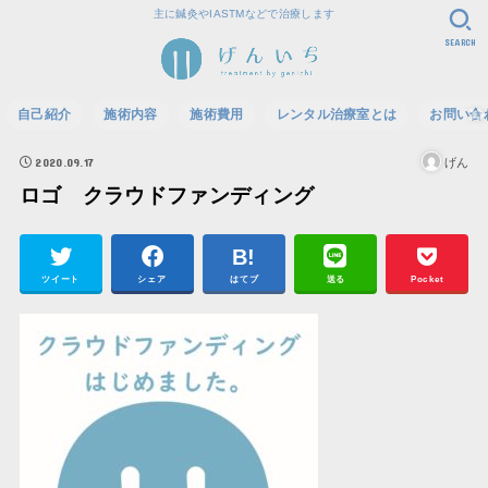
主に鍼灸やIASTMなどで治療します
SEARCH
自己紹介
施術内容
施術費用
レンタル治療室とは
お問い合
2020.09.17
げん
ロゴ クラウドファンディング
ツイート
シェア
はてブ
送る
Pocket