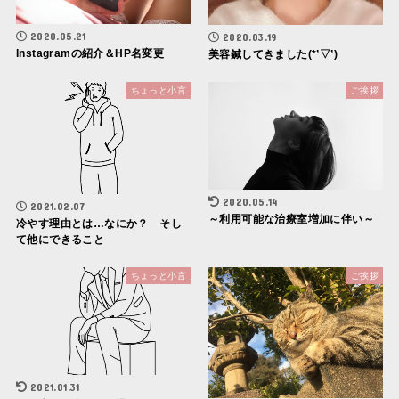
2020.05.21
2020.03.19
Instagramの紹介＆HP名変更
美容鍼してきました(*’▽’)
ちょっと小言
ご挨拶
2020.05.14
2021.02.07
～利用可能な治療室増加に伴い～
冷やす理由とは…なにか？ そし
て他にできること
ちょっと小言
ご挨拶
2021.01.31