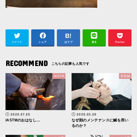
ツイート
シェア
はてブ
送る
Pocket
RECOMMEND
IASTM
美容鍼
2020.07.20
2020.05.28
IASTMのおはなし…
なぜ顔のメンテナンスに鍼を用い
るのか？