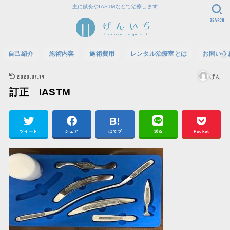
主に鍼灸やIASTMなどで治療します
SEARCH
自己紹介
施術内容
施術費用
レンタル治療室とは
お問い合
2020.07.19
げん
訂正 IASTM
ツイート
シェア
はてブ
送る
Pocket