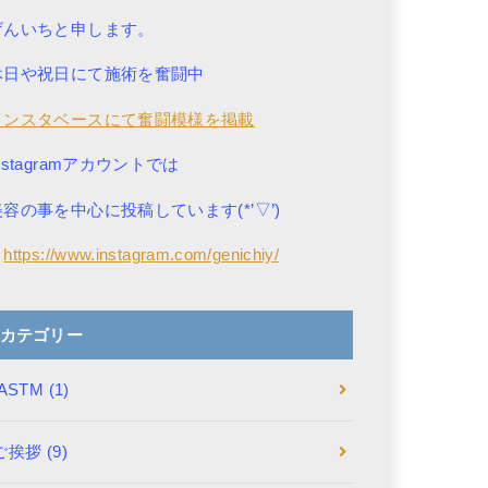
げんいちと申します。
休日や祝日にて施術を奮闘中
インスタベースにて奮闘模様を掲載
nstagramアカウントでは
美容の事を中心に投稿しています(*’▽’)
→
https://www.instagram.com/genichiy/
カテゴリー
IASTM
(1)
ご挨拶
(9)