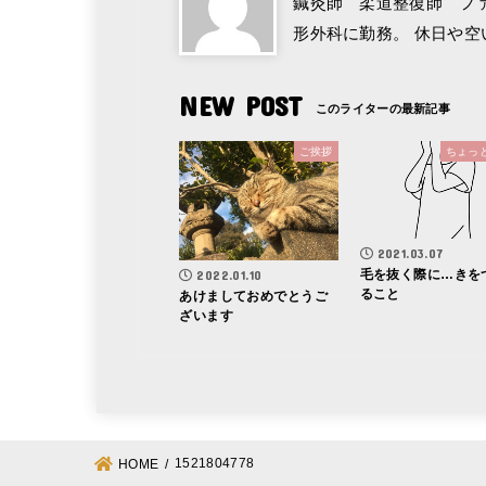
鍼灸師 柔道整復師 フ
形外科に勤務。 休日や
NEW POST
ご挨拶
ちょっ
2021.03.07
毛を抜く際に…きを
2022.01.10
ること
あけましておめでとうご
ざいます
1521804778
HOME