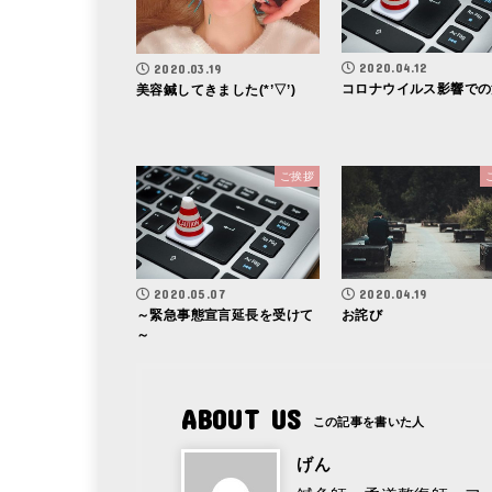
2020.04.12
2020.03.19
コロナウイルス影響での
美容鍼してきました(*’▽’)
ご挨拶
2020.05.07
2020.04.19
～緊急事態宣言延長を受けて
お詫び
～
ABOUT US
げん