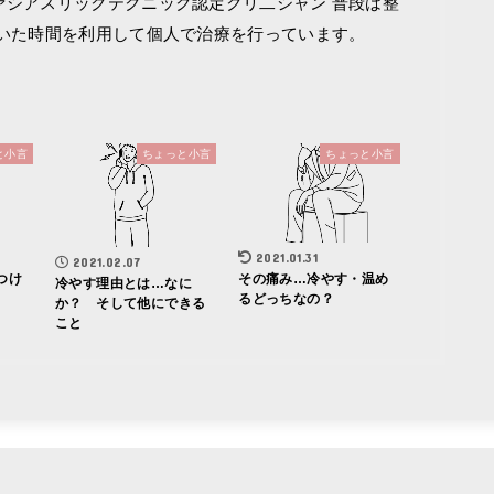
ァシアスリックテクニック認定クリ二シャン 普段は整
空いた時間を利用して個人で治療を行っています。
と小言
ちょっと小言
ちょっと小言
2021.01.31
2021.02.07
つけ
その痛み…冷やす・温め
冷やす理由とは…なに
るどっちなの？
か？ そして他にできる
こと