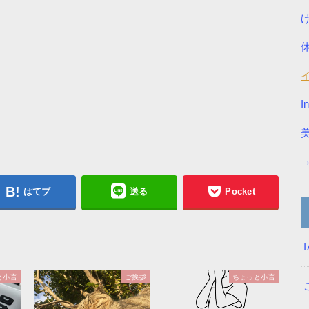
I
はてブ
送る
Pocket
と小言
ご挨拶
ちょっと小言