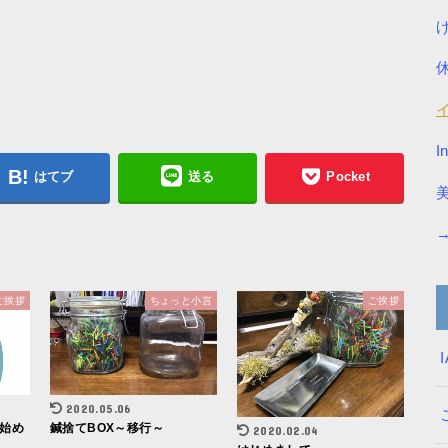
I
はてブ
送る
Pocket
ご挨拶
ちょっと小言
ご挨拶
2020.05.06
始め
鍼捨てBOX～移行～
2020.02.04