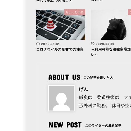
そして他にできること
ちょっと小言
2020.04.12
2020.05.14
コロナウイルス影響での注意
～利用可能な治療室増加
い～
ABOUT US
げん
鍼灸師 柔道整復師 フ
形外科に勤務。 休日や
NEW POST