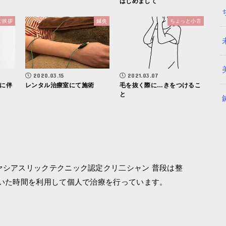
はじめまして
ご挨拶
鍼灸
ちょっと小言
2020.03.15
2021.03.07
に伴
レンタル治療室にて施術
毛を抜く際に…きをつけるこ
と
ァシアスリックテクニック認定クリ二シャン 普段は整
空いた時間を利用して個人で治療を行っています。