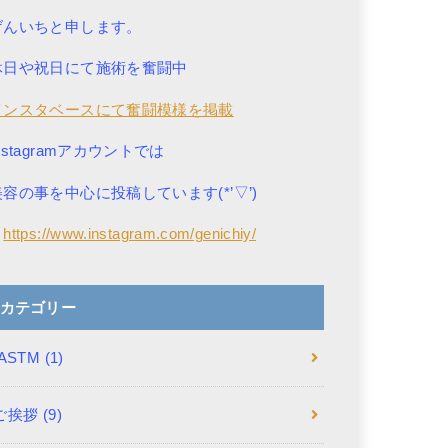
げんいちと申します。
休日や祝日にて施術を奮闘中
インスタベースにて奮闘模様を掲載
nstagramアカウントでは
美容の事を中心に投稿しています(*’▽’)
→
https://www.instagram.com/genichiy/
カテゴリー
IASTM
(1)
ご挨拶
(9)