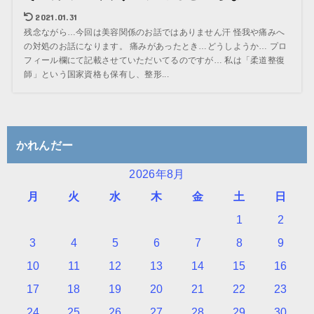
2021.01.31
残念ながら…今回は美容関係のお話ではありません汗 怪我や痛みへ
の対処のお話になります。 痛みがあったとき…どうしようか… プロ
フィール欄にて記載させていただいてるのですが… 私は「柔道整復
師」という国家資格も保有し、整形...
かれんだー
2026年8月
月
火
水
木
金
土
日
1
2
3
4
5
6
7
8
9
10
11
12
13
14
15
16
17
18
19
20
21
22
23
24
25
26
27
28
29
30