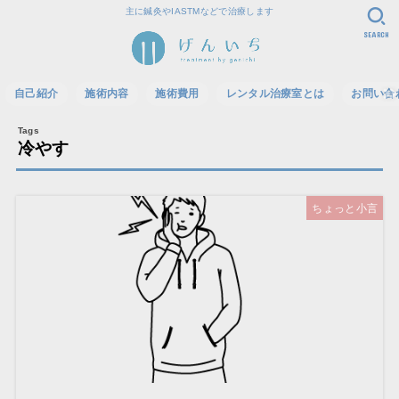
主に鍼灸やIASTMなどで治療します
SEARCH
自己紹介
施術内容
施術費用
レンタル治療室とは
お問い合
冷やす
ちょっと小言