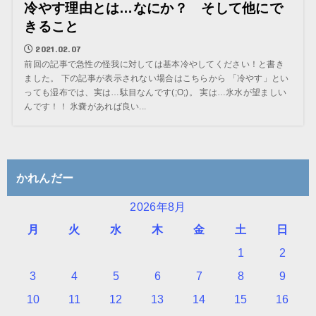
冷やす理由とは…なにか？ そして他にで
きること
2021.02.07
前回の記事で急性の怪我に対しては基本冷やしてください！と書き
ました。 下の記事が表示されない場合はこちらから 「冷やす」とい
っても湿布では、実は…駄目なんです(;O;)。 実は…氷水が望ましい
んです！！ 氷嚢があれば良い...
かれんだー
2026年8月
月
火
水
木
金
土
日
1
2
3
4
5
6
7
8
9
10
11
12
13
14
15
16