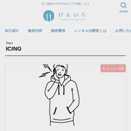
主に鍼灸やIASTMなどで治療します
SEARCH
自己紹介
施術内容
施術費用
レンタル治療室とは
お問い合
ICING
ちょっと小言