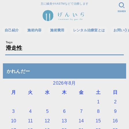
主に鍼灸やIASTMなどで治療します
SEARCH
自己紹介
施術内容
施術費用
レンタル治療室とは
お問い合
滑走性
かれんだー
2026年8月
月
火
水
木
金
土
日
1
2
3
4
5
6
7
8
9
10
11
12
13
14
15
16