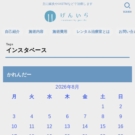
主に鍼灸やIASTMなどで治療します
SEARCH
自己紹介
施術内容
施術費用
レンタル治療室とは
お問い合
インスタベース
かれんだー
2026年8月
月
火
水
木
金
土
日
1
2
3
4
5
6
7
8
9
10
11
12
13
14
15
16